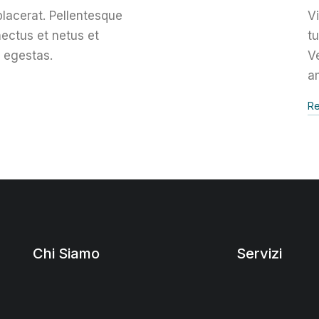
lacerat. Pellentesque
V
nectus et netus et
tu
 egestas.
Ve
a
Re
Chi Siamo
Servizi