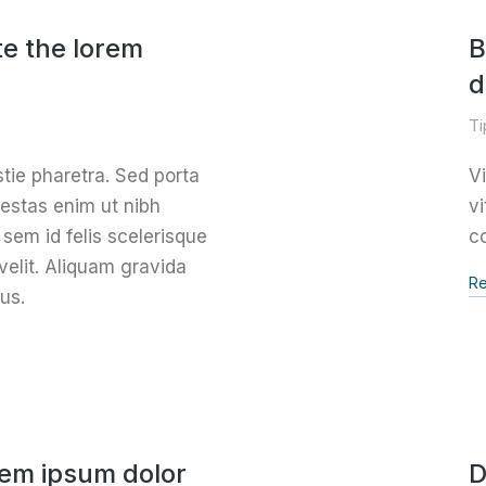
e the lorem
B
d
Ti
ie pharetra. Sed porta
V
gestas enim ut nibh
v
sem id felis scelerisque
co
velit. Aliquam gravida
Re
us.
rem ipsum dolor
D