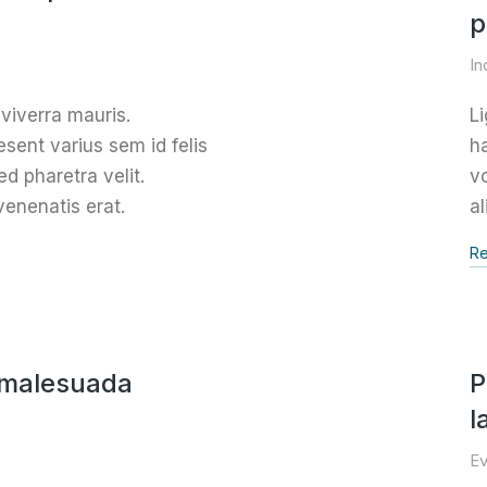
p
In
viverra mauris.
L
esent varius sem id felis
ha
d pharetra velit.
vo
enenatis erat.
a
Re
 malesuada
P
l
Ev