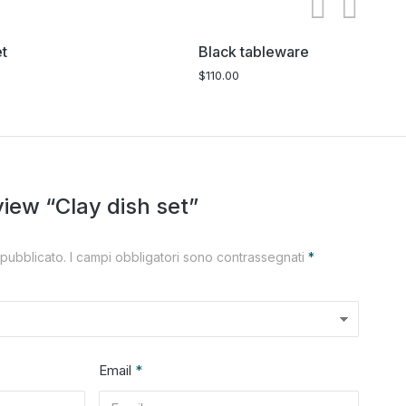
et
Black tableware
$
110.00
eview “Clay dish set”
 pubblicato.
I campi obbligatori sono contrassegnati
*
Email
*