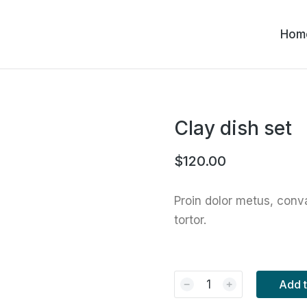
Hom
Clay dish set
$
120.00
Proin dolor metus, convall
tortor.
﹣
﹢
Add t