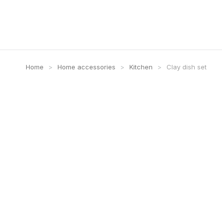
Home
Home accessories
Kitchen
Clay dish set
Tu sei qui: