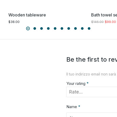
Wooden tableware
Bath towel s
$
38.00
$
146.00
$
99.00
Be the first to r
Il tuo indirizzo email non sarà
Your rating
*
Name
*